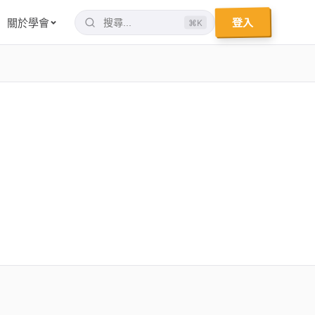
登入
關於學會
⌘K