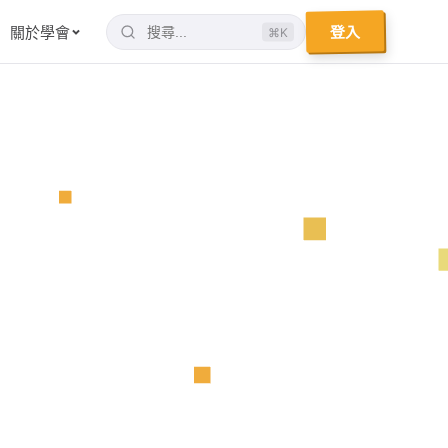
登入
關於學會
⌘K