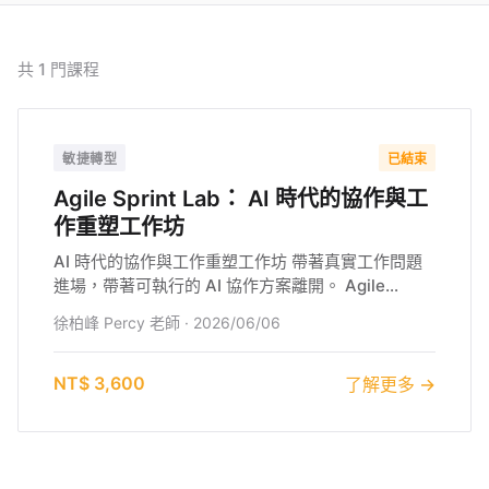
共
1
門課程
敏捷轉型
已結束
Agile Sprint Lab： AI 時代的協作與工
作重塑工作坊
AI 時代的協作與工作重塑工作坊 帶著真實工作問題
進場，帶著可執行的 AI 協作方案離開。 Agile
Sprint Lab 是一場面向 AI 時代的實作型工作坊。 參
徐柏峰 Percy 老師
·
2026/06/06
與者將從自身工作痛點出發，透過敏捷引導、跨域共
創與 AI 協作設計，重新盤點工作流程、團隊分工與
決策模式，產出可帶回組織實踐的 AI 協作行動方
NT$ 3,600
了解更多 →
案。